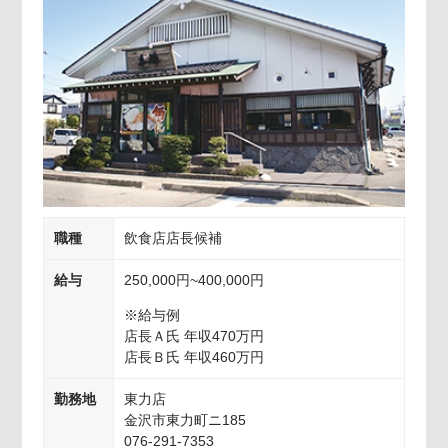
職種
飲食店店長候補
給与
250,000円~400,000円
※給与例
店長Ａ氏 年収470万円
店長Ｂ氏 年収460万円
勤務地
東力店
金沢市東力町ニ185
076-291-7353