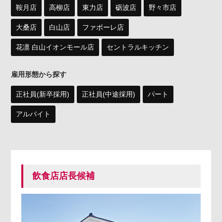
鞍月店
高柳店
東力店
砺波店
野々市店
大桑店
白山店
ファボーレ店
花凛 白山イオンモール店
セントラルキッチン
雇用形態から探す
正社員(新卒採用)
正社員(中途採用)
パート
アルバイト
飲食店店長候補