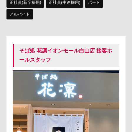
正社員(新卒採用)
正社員(中途採用)
パート
アルバイト
そば処 花凛イオンモール白山店 接客ホ
ールスタッフ