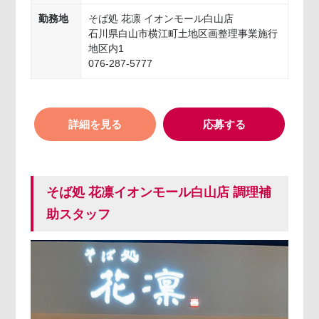
勤務地
そば処 花凛 イオンモール白山店
石川県白山市横江町土地区画整理事業施行
地区内1
076-287-5777
詳細を見る
応募する
そば処 花凛イオンモール白山店 調理補
助スタッフ