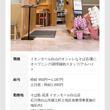
職種
イオンモール白山のオシャレなそば店/夏に
オープニング/調理補助スタッフ/アルバイ
ト
給与
時給 950円〜1,187円
土日祝：時給1,000円
勤務地
そば処 花凛 イオンモール白山店
石川県白山市横江町土地区画整理事業施行
地区内1