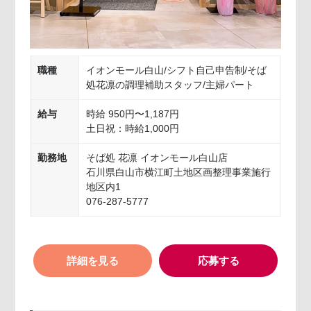
職種
イオンモール白山/シフト自己申告制/そば
処花凛の調理補助スタッフ/主婦パート
給与
時給 950円〜1,187円
土日祝：時給1,000円
勤務地
そば処 花凛 イオンモール白山店
石川県白山市横江町土地区画整理事業施行
地区内1
076-287-5777
詳細を見る
応募する