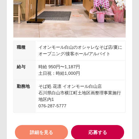
職種
イオンモール白山のオシャレなそば店/夏に
オープニング/接客ホール/アルバイト
給与
時給 950円〜1,187円
土日祝：時給1,000円
勤務地
そば処 花凛 イオンモール白山店
石川県白山市横江町土地区画整理事業施行
地区内1
076-287-5777
詳細を見る
応募する