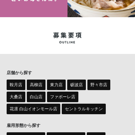
店舗から探す
鞍月店
高柳店
東力店
砺波店
野々市店
大桑店
白山店
ファボーレ店
花凛 白山イオンモール店
セントラルキッチン
雇用形態から探す