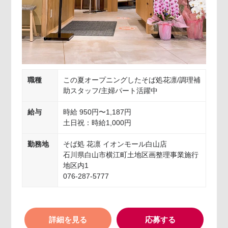
職種
この夏オープニングしたそば処花凛/調理補
助スタッフ/主婦パート活躍中
給与
時給 950円〜1,187円
土日祝：時給1,000円
勤務地
そば処 花凛 イオンモール白山店
石川県白山市横江町土地区画整理事業施行
地区内1
076-287-5777
詳細を見る
応募する