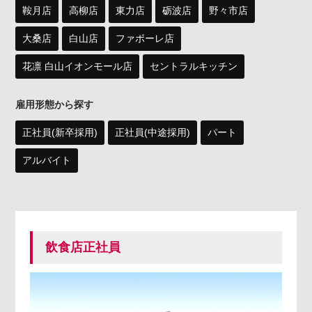
鞍月店
高柳店
東力店
砺波店
野々市店
大桑店
白山店
ファボーレ店
花凛 白山イオンモール店
セントラルキッチン
雇用形態から探す
正社員(新卒採用)
正社員(中途採用)
パート
アルバイト
飲食店正社員