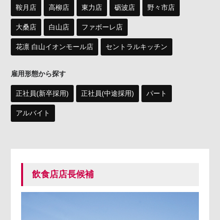
鞍月店
高柳店
東力店
砺波店
野々市店
大桑店
白山店
ファボーレ店
花凛 白山イオンモール店
セントラルキッチン
雇用形態から探す
正社員(新卒採用)
正社員(中途採用)
パート
アルバイト
飲食店店長候補