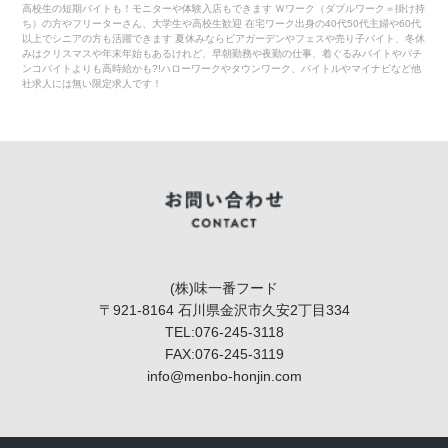
高校生の短期バイトも！モニターや体験入店もできます Ｗワーク（ダブルワーク＝掛け持
ち）の方やフリーターさん、大学生や高校生歓迎 在宅ワーク出身の40代50代主婦や60代
以上でシニアの方も活躍できます 夏休みならビアガーデンやフェスや売り子バイト、冬休
みはクリスマスや年末年始もあるけれど、早朝勤務や夜勤の仕事、着ぐるみバイトやパチ
ンコバイトよりも高時給かも?!ハローワークやタウンワーク、バイトルやマイナビなど他
社求人には無い限定求人です！
(株)味一番フード
〒921-8164 石川県金沢市久安2丁目334
TEL:076-245-3118
FAX:076-245-3119
info@menbo-honjin.com