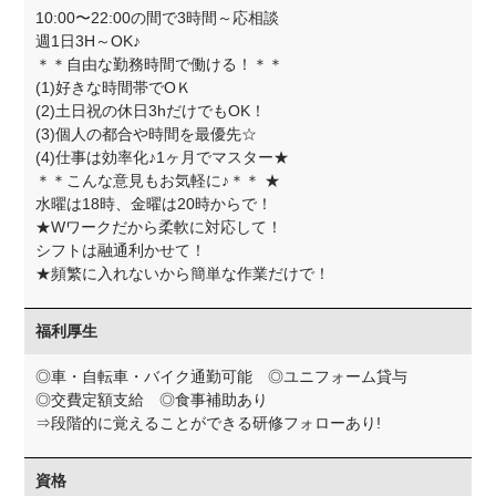
10:00〜22:00の間で3時間～応相談
週1日3H～OK♪
＊＊自由な勤務時間で働ける！＊＊
(1)好きな時間帯でOＫ
(2)土日祝の休日3hだけでもOK！
(3)個人の都合や時間を最優先☆
(4)仕事は効率化♪1ヶ月でマスター★
＊＊こんな意見もお気軽に♪＊＊ ★
水曜は18時、金曜は20時からで！
★Wワークだから柔軟に対応して！
シフトは融通利かせて！
★頻繁に入れないから簡単な作業だけで！
福利厚生
◎車・自転車・バイク通勤可能 ◎ユニフォーム貸与
◎交費定額支給 ◎食事補助あり
⇒段階的に覚えることができる研修フォローあり!
資格