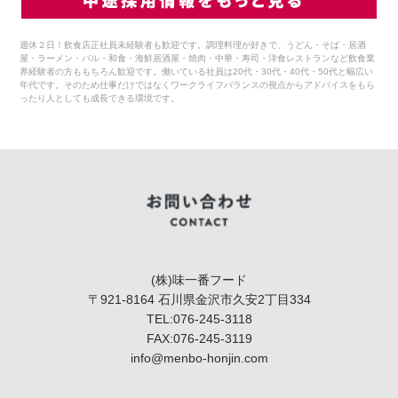
週休２日！飲食店正社員未経験者も歓迎です。調理料理が好きで、うどん・そば・居酒
屋・ラーメン・バル・和食・海鮮居酒屋・焼肉・中華・寿司・洋食レストランなど飲食業
界経験者の方ももちろん歓迎です。働いている社員は20代・30代・40代・50代と幅広い
年代です。そのため仕事だけではなくワークライフバランスの視点からアドバイスをもら
ったり人としても成長できる環境です。
(株)味一番フード
〒921-8164 石川県金沢市久安2丁目334
TEL:076-245-3118
FAX:076-245-3119
info@menbo-honjin.com